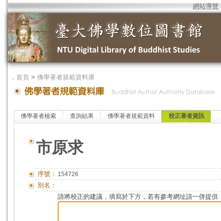
網站導覽
．
首頁
>
佛學著者規範資料庫
佛學著者檢索
查詢結果
佛學著者規範資料
校正著者資訊
市原求
序號：
154726
別名：
請將校正的建議，填寫於下方，若有參考網址請一併提供