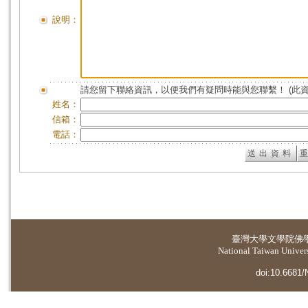
說明：
請您留下聯絡資訊，以便我們有疑問時能與您聯繫！ (此
姓名：
信箱：
電話：
臺灣大學
文學院佛
National Taiwan Universi
doi:10.6681