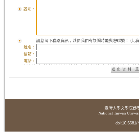
說明：
請您留下聯絡資訊，以便我們有疑問時能與您聯繫！ (此
姓名：
信箱：
電話：
臺灣大學
文學院佛
National Taiwan Universi
doi:10.6681