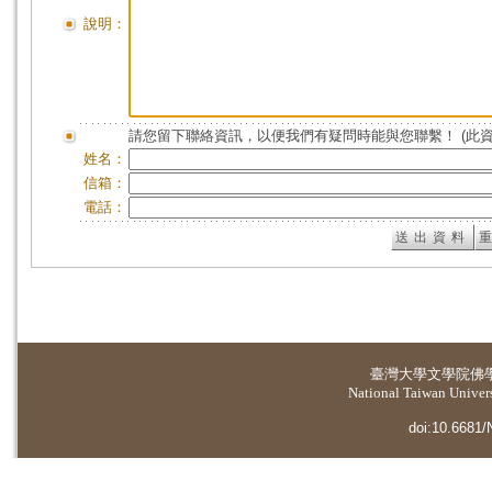
說明：
請您留下聯絡資訊，以便我們有疑問時能與您聯繫！ (此
姓名：
信箱：
電話：
臺灣大學
文學院佛
National Taiwan Universi
doi:10.6681