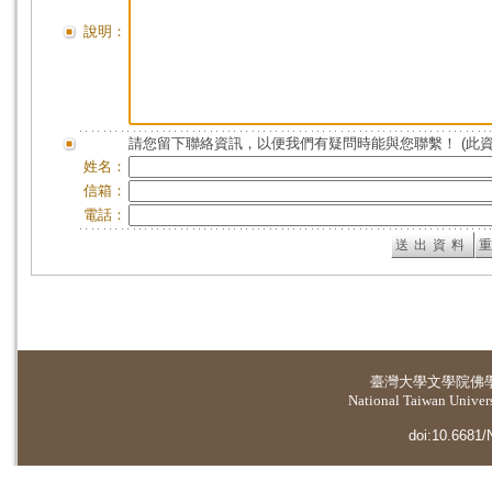
說明：
請您留下聯絡資訊，以便我們有疑問時能與您聯繫！ (此
姓名：
信箱：
電話：
臺灣大學
文學院佛
National Taiwan Universi
doi:10.6681