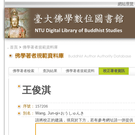
網站導覽
．
首頁
>
佛學著者規範資料庫
佛學著者檢索
查詢結果
佛學著者規範資料
校正著者資訊
王俊淇
序號：
157206
別名：
Wang, Jun-qi=おうしゅんき
請將校正的建議，填寫於下方，若有參考網址請一併提供