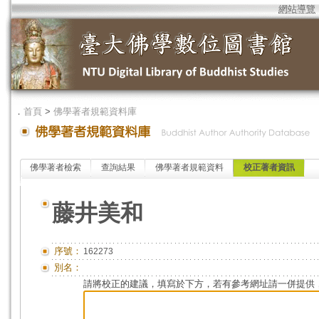
網站導覽
．
首頁
>
佛學著者規範資料庫
佛學著者檢索
查詢結果
佛學著者規範資料
校正著者資訊
藤井美和
序號：
162273
別名：
請將校正的建議，填寫於下方，若有參考網址請一併提供