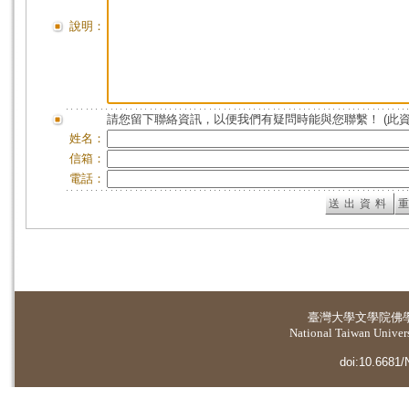
說明：
請您留下聯絡資訊，以便我們有疑問時能與您聯繫！ (此
姓名：
信箱：
電話：
臺灣大學
文學院佛
National Taiwan Universi
doi:10.6681