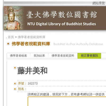
網站導覽
．
首頁
>
佛學著者規範資料庫
佛學著者檢索
查詢結果
佛學著者規範資料
校正著者資訊
藤井美和
序號：
162273
別名：
請將校正的建議，填寫於下方，若有參考網址請一併提供