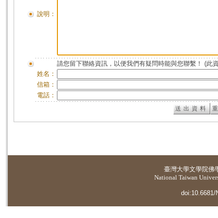
說明：
請您留下聯絡資訊，以便我們有疑問時能與您聯繫！ (此
姓名：
信箱：
電話：
臺灣大學
文學院佛
National Taiwan Universi
doi:10.6681