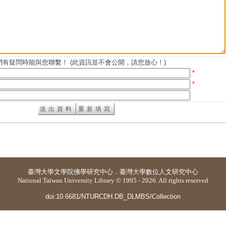
有疑問時能與您聯繫！ (此資訊並不會公開，請您放心！)
*
*
臺灣大學
文學院佛學研究中心
．
臺灣大學數位人文研究中心
National Taiwan University Library © 1995 - 2026. All rights reserved
doi:10.6681/NTURCDH.DB_DLMBS/Collection