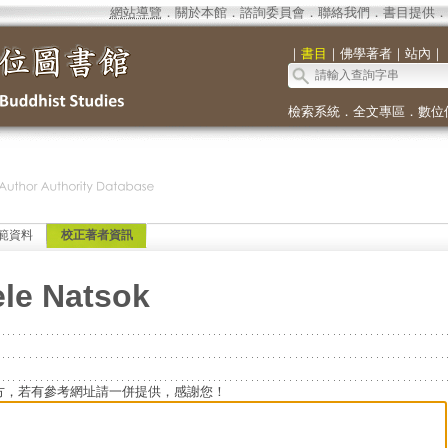
網站導覽
．
關於本館
．
諮詢委員會
．
聯絡我們
．
書目提供
．
｜
書目
｜
佛學著者
｜
站內
｜
檢索系統
．
全文專區
．
數位
範資料
校正著者資訊
ele Natsok
方，若有參考網址請一併提供，感謝您！