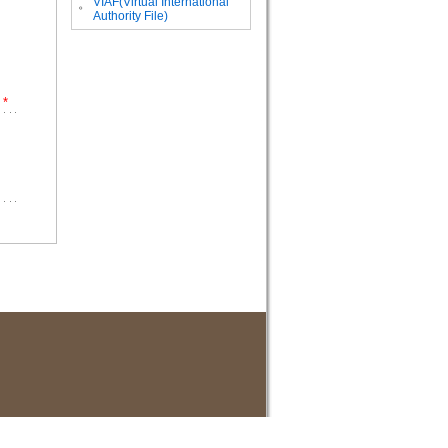
VIAF(Virtual International
。
Authority File)
*