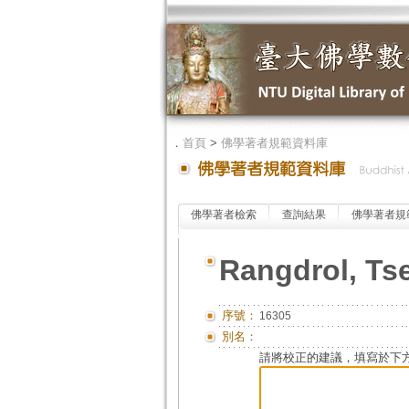
．
首頁
>
佛學著者規範資料庫
佛學著者檢索
查詢結果
佛學著者規
Rangdrol, Ts
序號：
16305
別名：
請將校正的建議，填寫於下