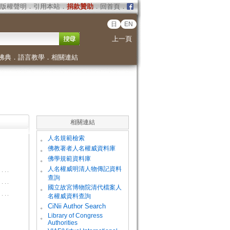
版權聲明
．
引用本站
．
捐款贊助
．
回首頁
．
日
EN
上一頁
佛典
．
語言教學
．
相關連結
相關連結
。
人名規範檢索
。
佛教著者人名權威資料庫
。
佛學規範資料庫
。
人名權威明清人物傳記資料
查詢
。
國立故宮博物院清代檔案人
名權威資料查詢
。
CiNii Author Search
Library of Congress
。
Authorities