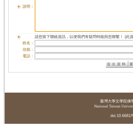
說明：
請您留下聯絡資訊，以便我們有疑問時能與您聯繫！ (此
姓名：
信箱：
電話：
臺灣大學
文學院佛
National Taiwan Universi
doi:10.6681