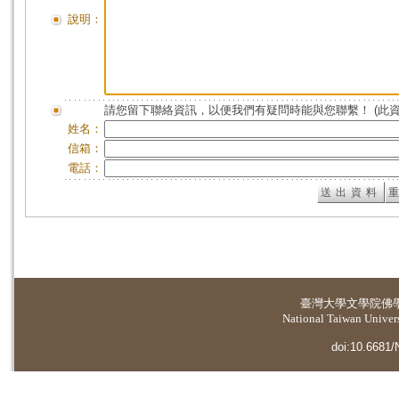
說明：
請您留下聯絡資訊，以便我們有疑問時能與您聯繫！ (此
姓名：
信箱：
電話：
臺灣大學
文學院佛
National Taiwan Universi
doi:10.6681