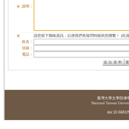
說明：
請您留下聯絡資訊，以便我們有疑問時能與您聯繫！ (此
姓名：
信箱：
電話：
臺灣大學
文學院佛
National Taiwan Universi
doi:10.6681