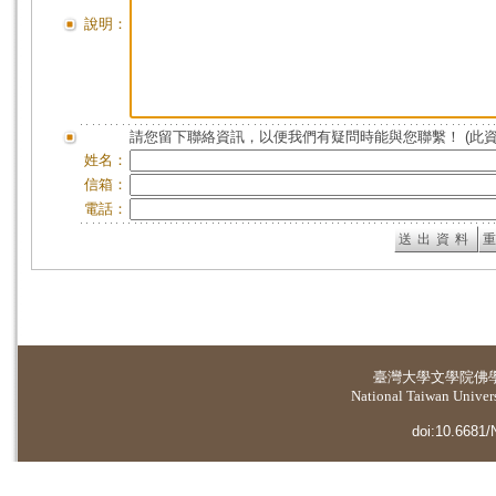
說明：
請您留下聯絡資訊，以便我們有疑問時能與您聯繫！ (此
姓名：
信箱：
電話：
臺灣大學
文學院佛
National Taiwan Universi
doi:10.6681