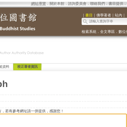
網站導覽
．
關於本館
．
諮詢委員會
．
聯絡我們
．
書目提供
．
｜
書目
｜
佛學著者
｜
站內
｜
檢索系統
．
全文專區
．
數位
範資料
校正著者資訊
ph
方，若有參考網址請一併提供，感謝您！