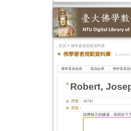
．
首頁
>
佛學著者規範資料庫
佛學著者檢索
查詢結果
佛學著者規
Robert, Jose
序號：
16797
別名：
請將校正的建議，填寫於下