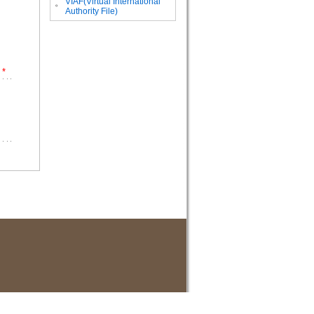
VIAF(Virtual International
。
Authority File)
*