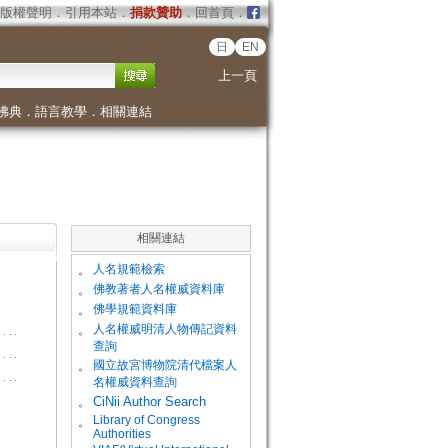
版權聲明
．
引用本站
．
捐款贊助
．
回首頁
．
日
EN
上一頁
佛典
．
語言教學
．
相關連結
相關連結
。
人名規範檢索
。
佛教著者人名權威資料庫
。
佛學規範資料庫
。
人名權威明清人物傳記資料
查詢
。
國立故宮博物院清代檔案人
名權威資料查詢
。
CiNii Author Search
Library of Congress
。
Authorities