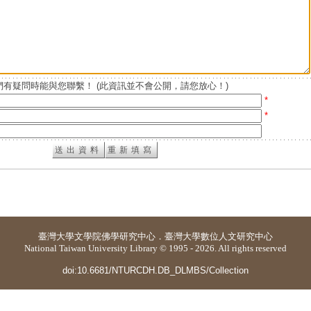
有疑問時能與您聯繫！ (此資訊並不會公開，請您放心！)
*
*
臺灣大學
文學院佛學研究中心
．
臺灣大學數位人文研究中心
National Taiwan University Library © 1995 - 2026. All rights reserved
doi:10.6681/NTURCDH.DB_DLMBS/Collection