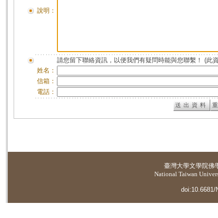
說明：
請您留下聯絡資訊，以便我們有疑問時能與您聯繫！ (此
姓名：
信箱：
電話：
臺灣大學
文學院佛
National Taiwan Universi
doi:10.6681