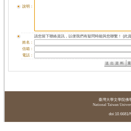
說明：
請您留下聯絡資訊，以便我們有疑問時能與您聯繫！ (此
姓名：
信箱：
電話：
臺灣大學
文學院佛
National Taiwan Universi
doi:10.6681