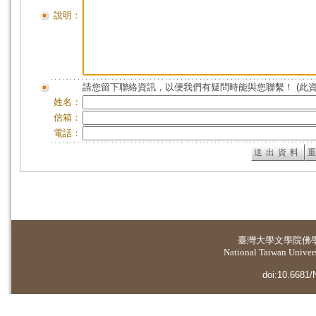
說明：
請您留下聯絡資訊，以便我們有疑問時能與您聯繫！ (此
姓名：
信箱：
電話：
臺灣大學
文學院佛
National Taiwan Universi
doi:10.6681