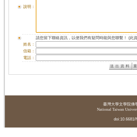
說明：
請您留下聯絡資訊，以便我們有疑問時能與您聯繫！ (此
姓名：
信箱：
電話：
臺灣大學
文學院佛
National Taiwan Universi
doi:10.6681