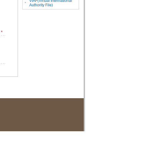
VIAF(Virtual International
。
Authority File)
*