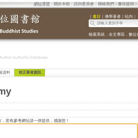
網站導覽
．
關於本館
．
諮詢委員會
．
聯絡我們
．
書目提供
．
｜
書目
｜
佛學著者
｜
站內
｜
檢索系統
．
全文專區
．
數位
範資料
校正著者資訊
emy
方，若有參考網址請一併提供，感謝您！