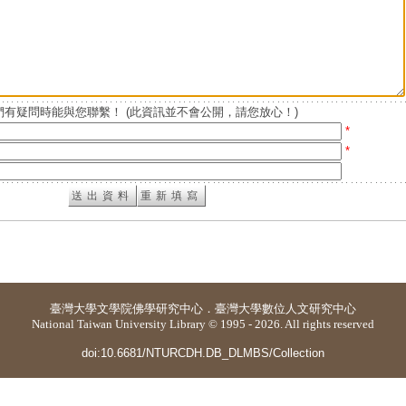
有疑問時能與您聯繫！ (此資訊並不會公開，請您放心！)
*
*
臺灣大學
文學院佛學研究中心
．
臺灣大學數位人文研究中心
National Taiwan University Library © 1995 - 2026. All rights reserved
doi:10.6681/NTURCDH.DB_DLMBS/Collection