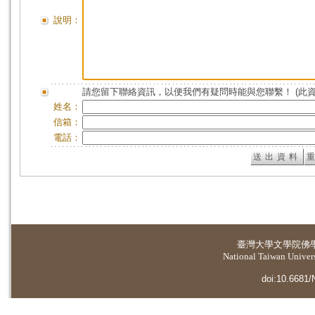
說明：
請您留下聯絡資訊，以便我們有疑問時能與您聯繫！ (此
姓名：
信箱：
電話：
臺灣大學
文學院佛
National Taiwan Universi
doi:10.6681