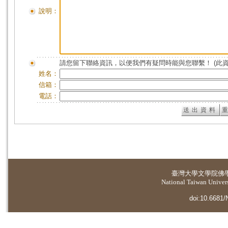
說明：
請您留下聯絡資訊，以便我們有疑問時能與您聯繫！ (此
姓名：
信箱：
電話：
臺灣大學
文學院佛
National Taiwan Universi
doi:10.6681