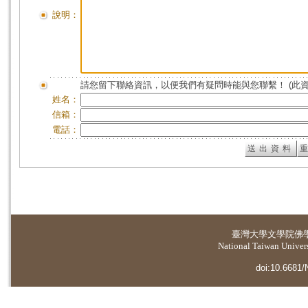
說明：
請您留下聯絡資訊，以便我們有疑問時能與您聯繫！ (此
姓名：
信箱：
電話：
臺灣大學
文學院佛
National Taiwan Universi
doi:10.6681