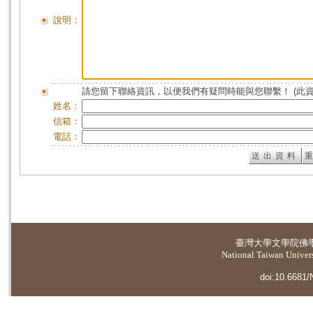
說明：
請您留下聯絡資訊，以便我們有疑問時能與您聯繫！ (此
姓名：
信箱：
電話：
臺灣大學
文學院佛
National Taiwan Universi
doi:10.6681