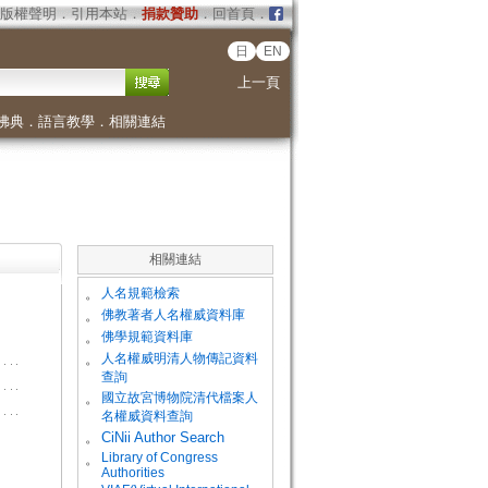
版權聲明
．
引用本站
．
捐款贊助
．
回首頁
．
日
EN
上一頁
佛典
．
語言教學
．
相關連結
相關連結
。
人名規範檢索
。
佛教著者人名權威資料庫
。
佛學規範資料庫
。
人名權威明清人物傳記資料
查詢
。
國立故宮博物院清代檔案人
名權威資料查詢
。
CiNii Author Search
Library of Congress
。
Authorities