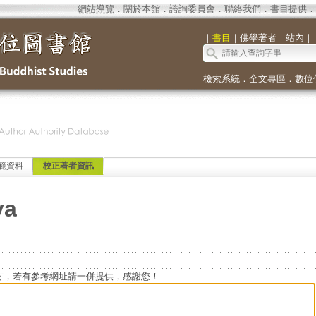
網站導覽
．
關於本館
．
諮詢委員會
．
聯絡我們
．
書目提供
．
｜
書目
｜
佛學著者
｜
站內
｜
檢索系統
．
全文專區
．
數位
範資料
校正著者資訊
ya
方，若有參考網址請一併提供，感謝您！