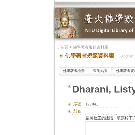
．
首頁
>
佛學著者規範資料庫
佛學著者檢索
查詢結果
佛學著者規
Dharani, List
序號：
177041
別名：
請將校正的建議，填寫於下