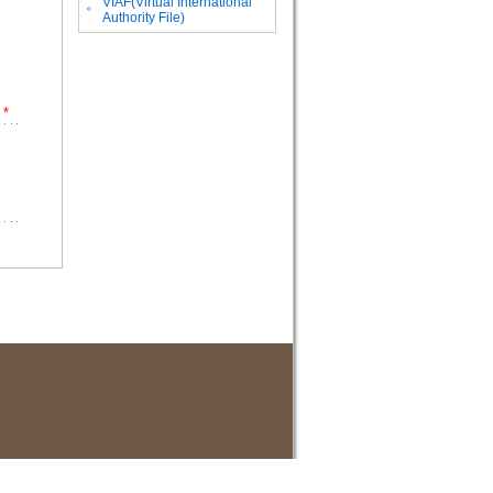
VIAF(Virtual International
。
Authority File)
*