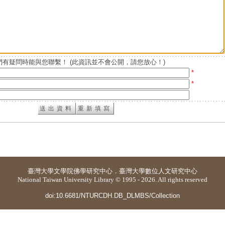
有疑問時能與您聯繫！ (此資訊並不會公開，請您放心！)
*
*
臺灣大學
文學院佛學研究中心
．
臺灣大學數位人文研究中心
National Taiwan University Library © 1995 - 2026. All rights reserved
doi:10.6681/NTURCDH.DB_DLMBS/Collection