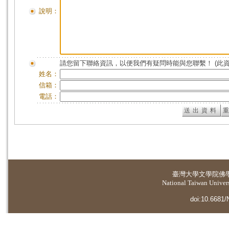
說明：
請您留下聯絡資訊，以便我們有疑問時能與您聯繫！ (此
姓名：
信箱：
電話：
臺灣大學
文學院佛
National Taiwan Universi
doi:10.6681