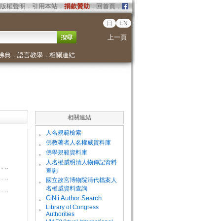
版權聲明
．
引用本站
．
捐款贊助
．
回首頁
．
日
EN
上一頁
佛典
．
語言教學
．
相關連結
相關連結
。
人名規範檢索
。
佛教著者人名權威資料庫
。
佛學規範資料庫
。
人名權威明清人物傳記資料
查詢
。
國立故宮博物院清代檔案人
名權威資料查詢
。
CiNii Author Search
Library of Congress
。
Authorities