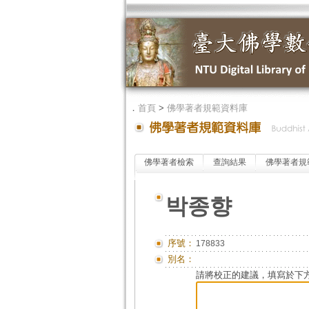
．
首頁
>
佛學著者規範資料庫
佛學著者檢索
查詢結果
佛學著者規
박종향
序號：
178833
別名：
請將校正的建議，填寫於下