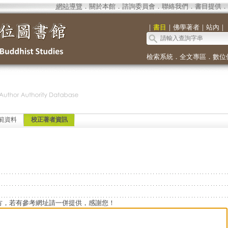
網站導覽
．
關於本館
．
諮詢委員會
．
聯絡我們
．
書目提供
．
｜
書目
｜
佛學著者
｜
站內
｜
檢索系統
．
全文專區
．
數位
範資料
校正著者資訊
方，若有參考網址請一併提供，感謝您！