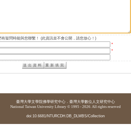
有疑問時能與您聯繫！ (此資訊並不會公開，請您放心！)
*
*
臺灣大學
文學院佛學研究中心
．
臺灣大學數位人文研究中心
National Taiwan University Library © 1995 - 2026. All rights reserved
doi:10.6681/NTURCDH.DB_DLMBS/Collection