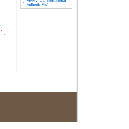
VIAF(Virtual International
。
Authority File)
*