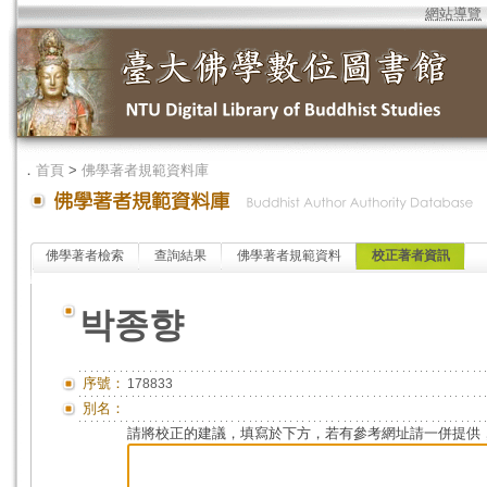
網站導覽
．
首頁
>
佛學著者規範資料庫
佛學著者檢索
查詢結果
佛學著者規範資料
校正著者資訊
박종향
序號：
178833
別名：
請將校正的建議，填寫於下方，若有參考網址請一併提供