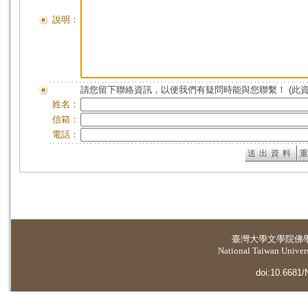
說明：
請您留下聯絡資訊，以便我們有疑問時能與您聯繫！ (此
姓名：
信箱：
電話：
臺灣大學
文學院佛
National Taiwan Universi
doi:10.6681