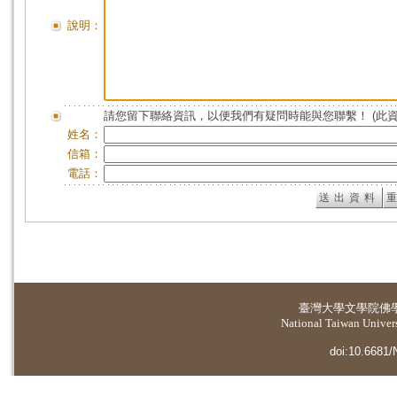
說明：
請您留下聯絡資訊，以便我們有疑問時能與您聯繫！ (此
姓名：
信箱：
電話：
臺灣大學
文學院佛
National Taiwan Universi
doi:10.6681