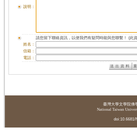
說明：
請您留下聯絡資訊，以便我們有疑問時能與您聯繫！ (此
姓名：
信箱：
電話：
臺灣大學
文學院佛
National Taiwan Universi
doi:10.6681