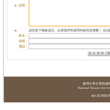
說明：
請您留下聯絡資訊，以便我們有疑問時能與您聯繫！ (此
姓名：
信箱：
電話：
臺灣大學
文學院佛
National Taiwan Universi
doi:10.6681