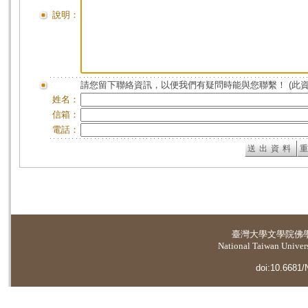
說明：
請您留下聯絡資訊，以便我們有疑問時能與您聯繫！ (此
姓名：
信箱：
電話：
臺灣大學
文學院佛
National Taiwan Universi
doi:10.6681