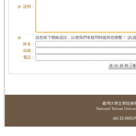
說明：
請您留下聯絡資訊，以便我們有疑問時能與您聯繫！ (此
姓名：
信箱：
電話：
臺灣大學
文學院佛
National Taiwan Universi
doi:10.6681