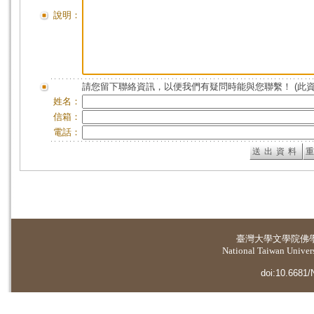
說明：
請您留下聯絡資訊，以便我們有疑問時能與您聯繫！ (此
姓名：
信箱：
電話：
臺灣大學
文學院佛
National Taiwan Universi
doi:10.6681