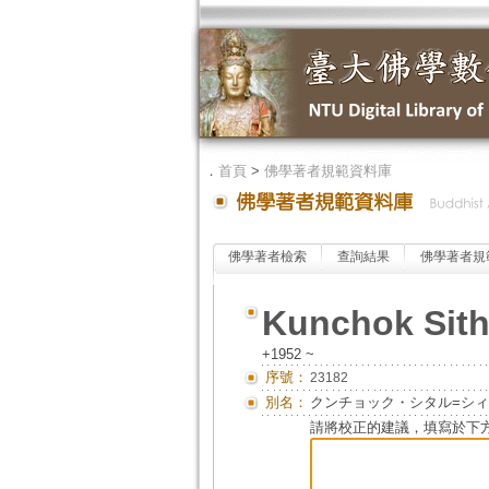
．
首頁
>
佛學著者規範資料庫
佛學著者檢索
查詢結果
佛學著者規
Kunchok Sith
+1952 ~
序號：
23182
別名：
クンチョック・シタル=シィタ
請將校正的建議，填寫於下