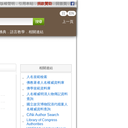
版權聲明
．
引用本站
．
捐款贊助
．
回首頁
．
日
EN
上一頁
佛典
．
語言教學
．
相關連結
相關連結
。
人名規範檢索
。
佛教著者人名權威資料庫
。
佛學規範資料庫
。
人名權威明清人物傳記資料
查詢
。
國立故宮博物院清代檔案人
名權威資料查詢
。
CiNii Author Search
Library of Congress
。
Authorities