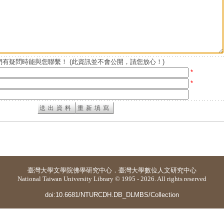
有疑問時能與您聯繫！ (此資訊並不會公開，請您放心！)
*
*
臺灣大學
文學院佛學研究中心
．
臺灣大學數位人文研究中心
National Taiwan University Library © 1995 - 2026. All rights reserved
doi:10.6681/NTURCDH.DB_DLMBS/Collection