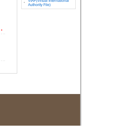
VIAF(Virtual International
。
Authority File)
*