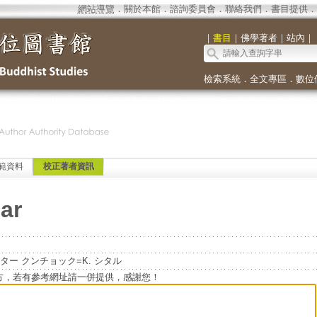
網站導覽
．
關於本館
．
諮詢委員會
．
聯絡我們
．
書目提供
．
｜
書目
｜
佛學著者
｜
站內
｜
檢索系統
．
全文專區
．
數位
範資料
校正著者資訊
ar
ー クンチョック=K. シタル
方，若有參考網址請一併提供，感謝您！