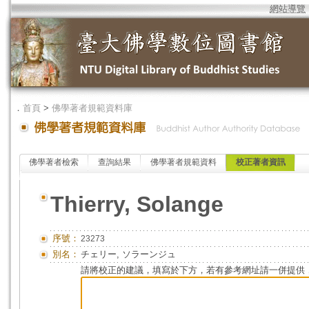
網站導覽
．
首頁
>
佛學著者規範資料庫
佛學著者檢索
查詢結果
佛學著者規範資料
校正著者資訊
Thierry, Solange
序號：
23273
別名：
チェリー, ソラーンジュ
請將校正的建議，填寫於下方，若有參考網址請一併提供