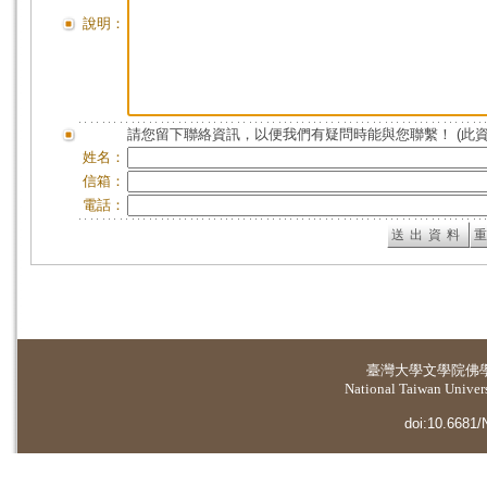
說明：
請您留下聯絡資訊，以便我們有疑問時能與您聯繫！ (此
姓名：
信箱：
電話：
臺灣大學
文學院佛
National Taiwan Universi
doi:10.6681