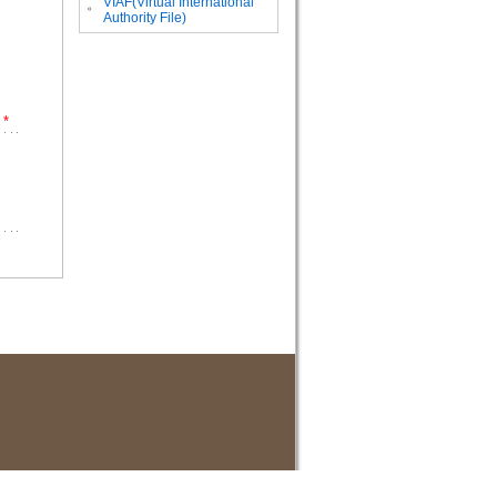
VIAF(Virtual International
。
Authority File)
*