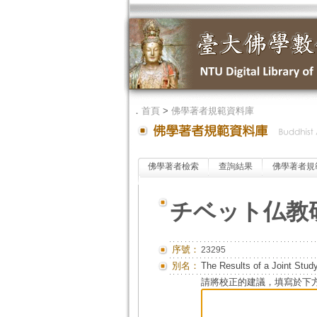
．
首頁
>
佛學著者規範資料庫
佛學著者檢索
查詢結果
佛學著者規
チベット仏教
序號：
23295
別名：
The Results of a Joint Stud
請將校正的建議，填寫於下