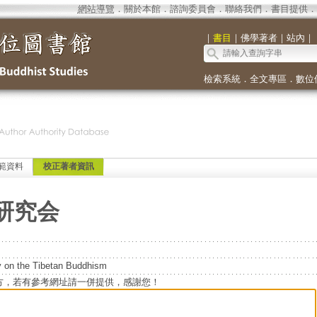
網站導覽
．
關於本館
．
諮詢委員會
．
聯絡我們
．
書目提供
．
｜
書目
｜
佛學著者
｜
站內
｜
檢索系統
．
全文專區
．
數位
範資料
校正著者資訊
研究会
y on the Tibetan Buddhism
方，若有參考網址請一併提供，感謝您！