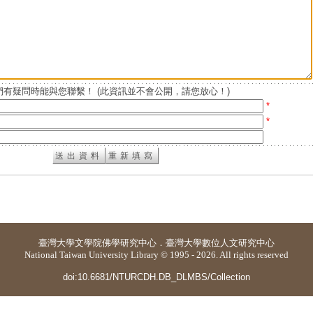
有疑問時能與您聯繫！ (此資訊並不會公開，請您放心！)
*
*
臺灣大學
文學院佛學研究中心
．
臺灣大學數位人文研究中心
National Taiwan University Library © 1995 - 2026. All rights reserved
doi:10.6681/NTURCDH.DB_DLMBS/Collection