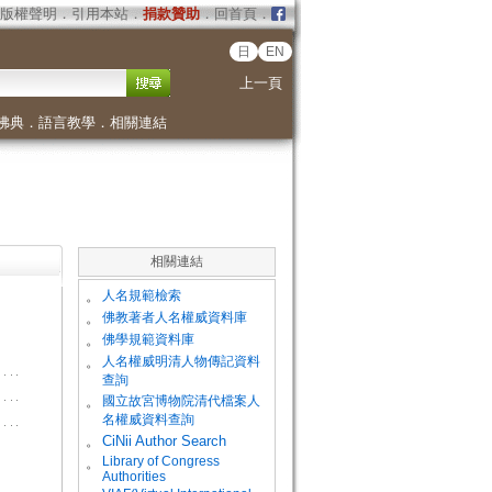
版權聲明
．
引用本站
．
捐款贊助
．
回首頁
．
日
EN
上一頁
佛典
．
語言教學
．
相關連結
相關連結
。
人名規範檢索
。
佛教著者人名權威資料庫
。
佛學規範資料庫
。
人名權威明清人物傳記資料
查詢
。
國立故宮博物院清代檔案人
名權威資料查詢
。
CiNii Author Search
Library of Congress
。
Authorities