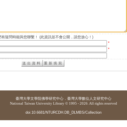
有疑問時能與您聯繫！ (此資訊並不會公開，請您放心！)
*
*
臺灣大學
文學院佛學研究中心
．
臺灣大學數位人文研究中心
National Taiwan University Library © 1995 - 2026. All rights reserved
doi:10.6681/NTURCDH.DB_DLMBS/Collection