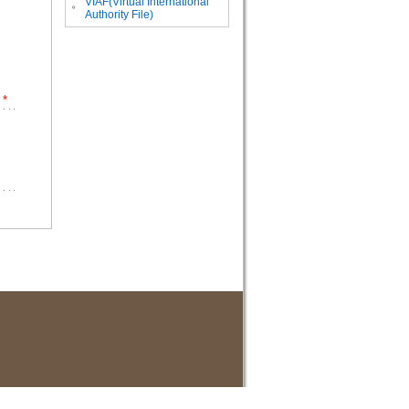
VIAF(Virtual International
。
Authority File)
*