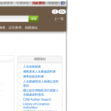
版權聲明
．
引用本站
．
捐款贊助
．
回首頁
．
日
EN
上一頁
佛典
．
語言教學
．
相關連結
相關連結
。
人名規範檢索
。
佛教著者人名權威資料庫
。
佛學規範資料庫
。
人名權威明清人物傳記資料
查詢
。
國立故宮博物院清代檔案人
名權威資料查詢
。
CiNii Author Search
Library of Congress
。
Authorities