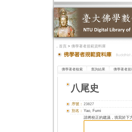
．
首頁
>
佛學著者規範資料庫
佛學著者檢索
查詢結果
佛學著者規
八尾史
序號：
23827
別名：
Yao, Fumi
請將校正的建議，填寫於下