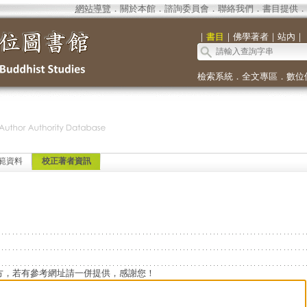
網站導覽
．
關於本館
．
諮詢委員會
．
聯絡我們
．
書目提供
．
｜
書目
｜
佛學著者
｜
站內
｜
檢索系統
．
全文專區
．
數位
範資料
校正著者資訊
方，若有參考網址請一併提供，感謝您！