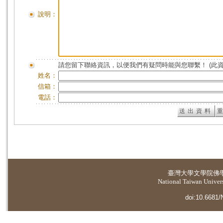
說明：
請您留下聯絡資訊，以便我們有疑問時能與您聯繫！ (此
姓名：
信箱：
電話：
臺灣大學
文學院佛
National Taiwan Universi
doi:10.6681