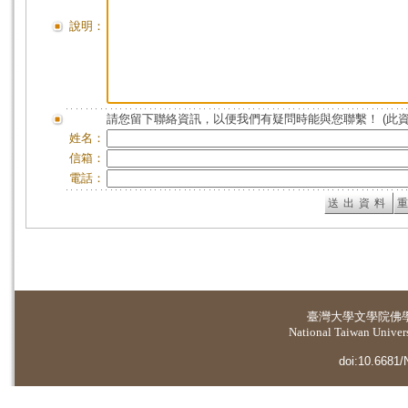
說明：
請您留下聯絡資訊，以便我們有疑問時能與您聯繫！ (此
姓名：
信箱：
電話：
臺灣大學
文學院佛
National Taiwan Universi
doi:10.6681