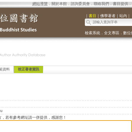
網站導覽
．
關於本館
．
諮詢委員會
．
聯絡我們
．
書目提供
．
｜
書目
｜
佛學著者
｜
站內
｜
檢索系統
．
全文專區
．
數位
範資料
校正著者資訊
su
方，若有參考網址請一併提供，感謝您！