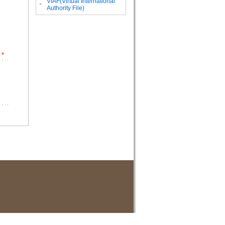
VIAF(Virtual International
。
Authority File)
*