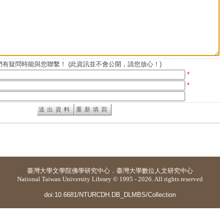
有疑問時能與您聯繫！ (此資訊並不會公開，請您放心！)
*
*
臺灣大學
文學院佛學研究中心
．
臺灣大學數位人文研究中心
National Taiwan University Library © 1995 - 2026. All rights reserved
doi:10.6681/NTURCDH.DB_DLMBS/Collection