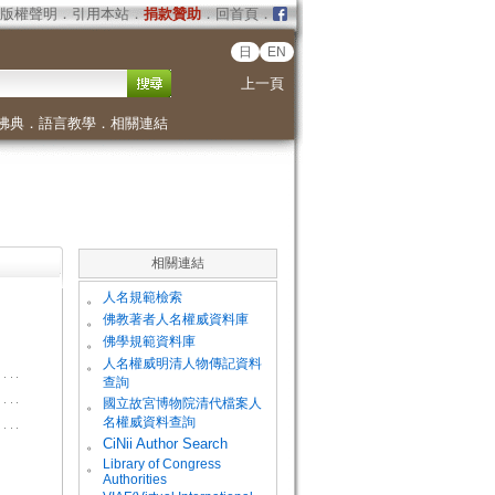
版權聲明
．
引用本站
．
捐款贊助
．
回首頁
．
日
EN
上一頁
佛典
．
語言教學
．
相關連結
相關連結
。
人名規範檢索
。
佛教著者人名權威資料庫
。
佛學規範資料庫
。
人名權威明清人物傳記資料
查詢
。
國立故宮博物院清代檔案人
名權威資料查詢
。
CiNii Author Search
Library of Congress
。
Authorities