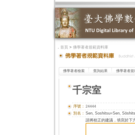
．
首頁
>
佛學著者規範資料庫
佛學著者檢索
查詢結果
佛學著者規
千宗室
序號：
24444
別名：
Sen, Soshitsu=Sen, Sōshit
請將校正的建議，填寫於下