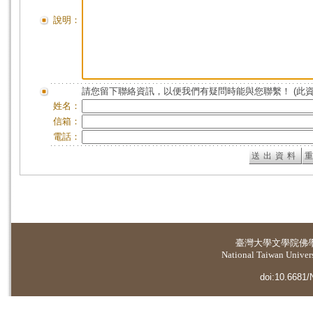
說明：
請您留下聯絡資訊，以便我們有疑問時能與您聯繫！ (此
姓名：
信箱：
電話：
臺灣大學
文學院佛
National Taiwan Universi
doi:10.6681