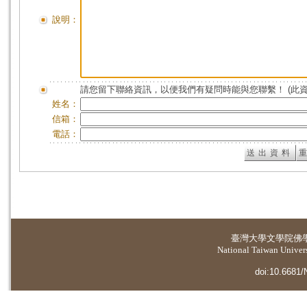
說明：
請您留下聯絡資訊，以便我們有疑問時能與您聯繫！ (此
姓名：
信箱：
電話：
臺灣大學
文學院佛
National Taiwan Universi
doi:10.6681