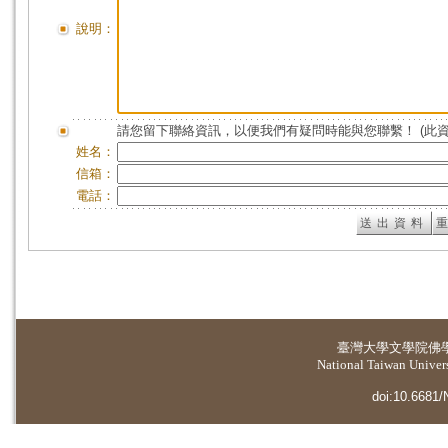
說明：
請您留下聯絡資訊，以便我們有疑問時能與您聯繫！ (此
姓名：
信箱：
電話：
臺灣大學
文學院佛
National Taiwan Universi
doi:10.6681