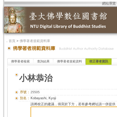
網站導覽
．
首頁
>
佛學著者規範資料庫
佛學著者檢索
查詢結果
佛學著者規範資料
校正著者資訊
小林恭治
序號：
25505
別名：
Kobayashi, Kyoji
請將校正的建議，填寫於下方，若有參考網址請一併提供