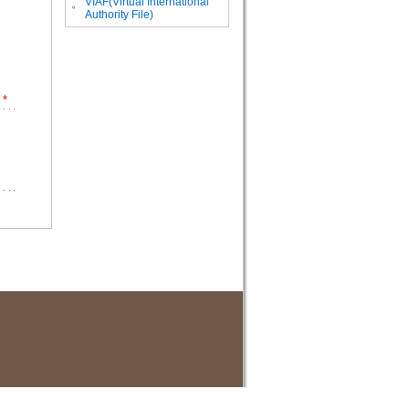
VIAF(Virtual International
。
Authority File)
*