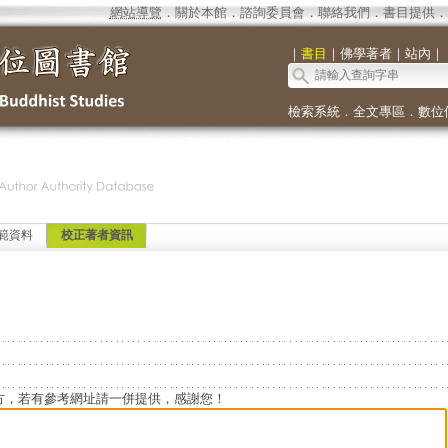
網站導覽
．
關於本館
．
諮詢委員會
．
聯絡我們
．
書目提供
．
｜
書目
｜
佛學著者
｜
站內
｜
檢索系統
．
全文專區
．
數位
範資料
校正著者資訊
方，若有參考網址請一併提供，感謝您！