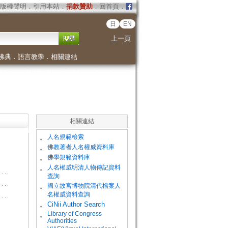
版權聲明
．
引用本站
．
捐款贊助
．
回首頁
．
日
EN
上一頁
佛典
．
語言教學
．
相關連結
相關連結
。
人名規範檢索
。
佛教著者人名權威資料庫
。
佛學規範資料庫
。
人名權威明清人物傳記資料
查詢
。
國立故宮博物院清代檔案人
名權威資料查詢
。
CiNii Author Search
Library of Congress
。
Authorities