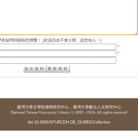
有疑問時能與您聯繫！ (此資訊並不會公開，請您放心！)
*
*
臺灣大學
文學院佛學研究中心
．
臺灣大學數位人文研究中心
National Taiwan University Library © 1995 - 2026. All rights reserved
doi:10.6681/NTURCDH.DB_DLMBS/Collection