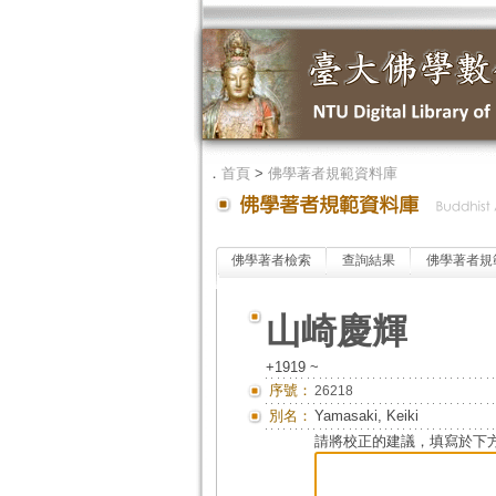
．
首頁
>
佛學著者規範資料庫
佛學著者檢索
查詢結果
佛學著者規
山崎慶輝
+1919 ~
序號：
26218
別名：
Yamasaki, Keiki
請將校正的建議，填寫於下