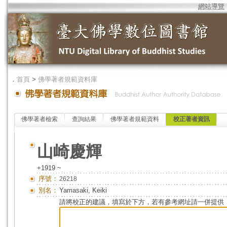
網站導覽
．
首頁
>
佛學著者規範資料庫
佛學著者檢索
查詢結果
佛學著者規範資料
校正著者資訊
山崎慶輝
+1919 ~
序號：
26218
別名：
Yamasaki, Keiki
請將校正的建議，填寫於下方，若有參考網址請一併提供