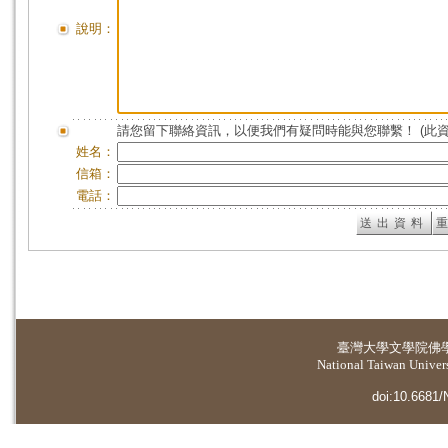
說明：
請您留下聯絡資訊，以便我們有疑問時能與您聯繫！ (此
姓名：
信箱：
電話：
臺灣大學
文學院佛
National Taiwan Universi
doi:10.6681