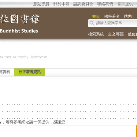
網站導覽
．
關於本館
．
諮詢委員會
．
聯絡我們
．
書目提供
．
｜
書目
｜
佛學著者
｜
站內
｜
檢索系統
．
全文專區
．
數位
範資料
校正著者資訊
方，若有參考網址請一併提供，感謝您！