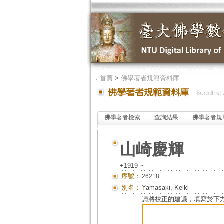
．
首頁
>
佛學著者規範資料庫
佛學著者檢索
查詢結果
佛學著者規
山崎慶輝
+1919 ~
序號：
26218
別名：
Yamasaki, Keiki
請將校正的建議，填寫於下