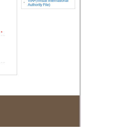
VIAF(Virtual International
。
Authority File)
*