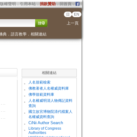
版權聲明
．
引用本站
．
捐款贊助
．
回首頁
．
日
EN
上一頁
佛典
．
語言教學
．
相關連結
相關連結
。
人名規範檢索
。
佛教著者人名權威資料庫
。
佛學規範資料庫
。
人名權威明清人物傳記資料
查詢
。
國立故宮博物院清代檔案人
名權威資料查詢
。
CiNii Author Search
Library of Congress
。
Authorities