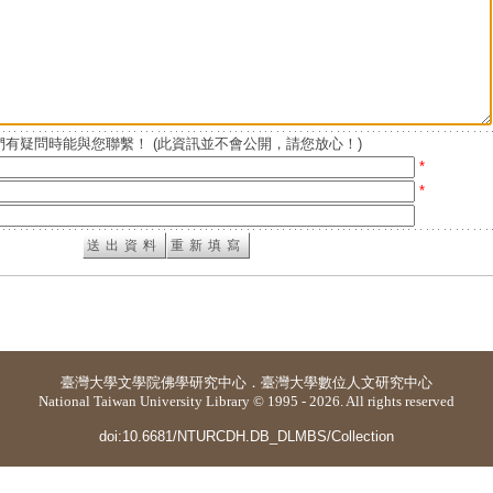
有疑問時能與您聯繫！ (此資訊並不會公開，請您放心！)
*
*
臺灣大學
文學院佛學研究中心
．
臺灣大學數位人文研究中心
National Taiwan University Library © 1995 - 2026. All rights reserved
doi:10.6681/NTURCDH.DB_DLMBS/Collection