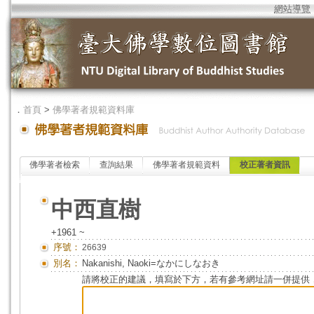
網站導覽
．
首頁
>
佛學著者規範資料庫
佛學著者檢索
查詢結果
佛學著者規範資料
校正著者資訊
中西直樹
+1961 ~
序號：
26639
別名：
Nakanishi, Naoki=なかにしなおき
請將校正的建議，填寫於下方，若有參考網址請一併提供