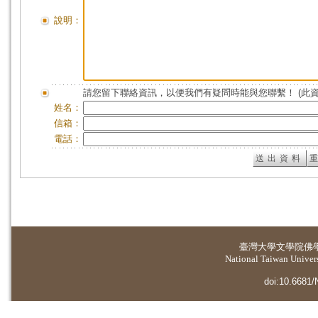
說明：
請您留下聯絡資訊，以便我們有疑問時能與您聯繫！ (此
姓名：
信箱：
電話：
臺灣大學
文學院佛
National Taiwan Universi
doi:10.6681