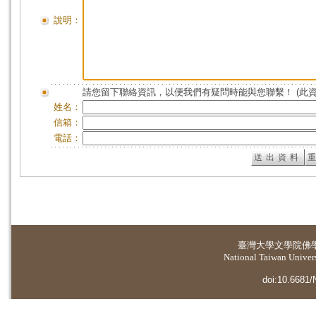
說明：
請您留下聯絡資訊，以便我們有疑問時能與您聯繫！ (此
姓名：
信箱：
電話：
臺灣大學
文學院佛
National Taiwan Universi
doi:10.6681