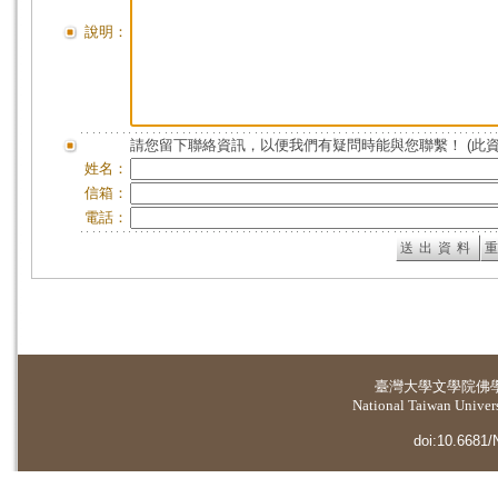
說明：
請您留下聯絡資訊，以便我們有疑問時能與您聯繫！ (此
姓名：
信箱：
電話：
臺灣大學
文學院佛
National Taiwan Universi
doi:10.6681