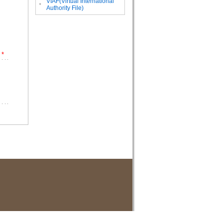
VIAF(Virtual International
。
Authority File)
*