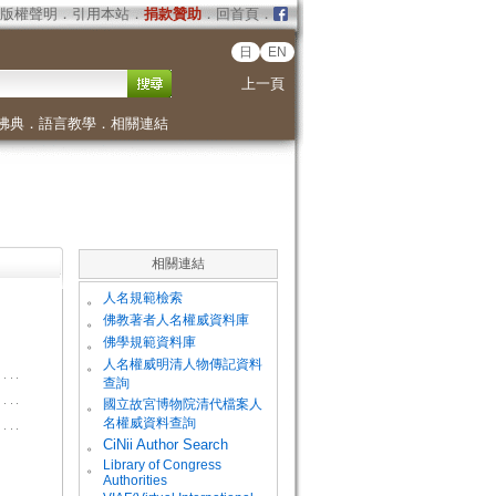
版權聲明
．
引用本站
．
捐款贊助
．
回首頁
．
日
EN
上一頁
佛典
．
語言教學
．
相關連結
相關連結
。
人名規範檢索
。
佛教著者人名權威資料庫
。
佛學規範資料庫
。
人名權威明清人物傳記資料
查詢
。
國立故宮博物院清代檔案人
名權威資料查詢
。
CiNii Author Search
Library of Congress
。
Authorities