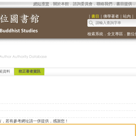
網站導覽
．
關於本館
．
諮詢委員會
．
聯絡我們
．
書目提供
．
｜
書目
｜
佛學著者
｜
站內
｜
檢索系統
．
全文專區
．
數位
範資料
校正著者資訊
方，若有參考網址請一併提供，感謝您！