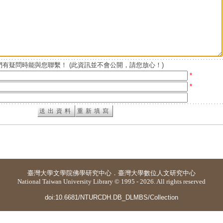
有疑問時能與您聯繫！ (此資訊並不會公開，請您放心！)
*
*
臺灣大學
文學院佛學研究中心
．
臺灣大學數位人文研究中心
National Taiwan University Library © 1995 - 2026. All rights reserved
doi:10.6681/NTURCDH.DB_DLMBS/Collection