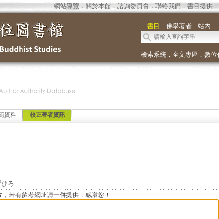
網站導覽
．
關於本館
．
諮詢委員會
．
聯絡我們
．
書目提供
．
｜
書目
｜
佛學著者
｜
站內
｜
檢索系統
．
全文專區
．
數位
範資料
校正著者資訊
かずひろ
方，若有參考網址請一併提供，感謝您！