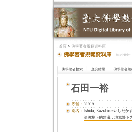
．
首頁
>
佛學著者規範資料庫
佛學著者檢索
查詢結果
佛學著者規
石田一裕
序號：
31919
別名：
Ishida, Kazuhiro=いしだ
請將校正的建議，填寫於下