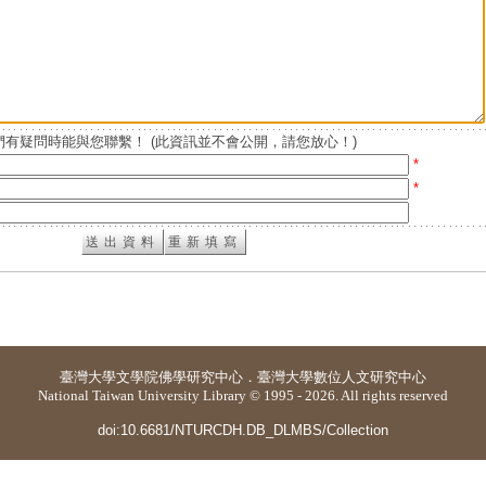
有疑問時能與您聯繫！ (此資訊並不會公開，請您放心！)
*
*
臺灣大學
文學院佛學研究中心
．
臺灣大學數位人文研究中心
National Taiwan University Library © 1995 - 2026. All rights reserved
doi:10.6681/NTURCDH.DB_DLMBS/Collection