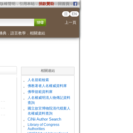
版權聲明
．
引用本站
．
捐款贊助
．
回首頁
．
日
EN
上一頁
佛典
．
語言教學
．
相關連結
相關連結
。
人名規範檢索
。
佛教著者人名權威資料庫
。
佛學規範資料庫
。
人名權威明清人物傳記資料
查詢
。
國立故宮博物院清代檔案人
名權威資料查詢
。
CiNii Author Search
Library of Congress
。
Authorities