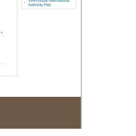
VIAF(Virtual International
。
Authority File)
*