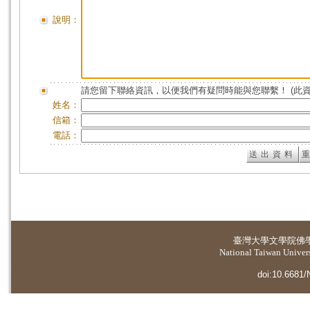
說明：
請您留下聯絡資訊，以便我們有疑問時能與您聯繫！ (此
姓名：
信箱：
電話：
臺灣大學
文學院佛
National Taiwan Universi
doi:10.6681