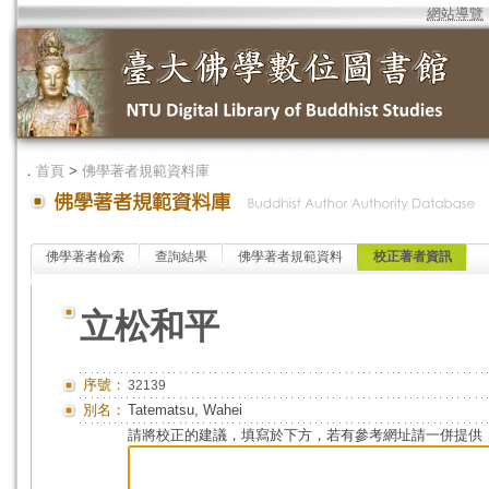
網站導覽
．
首頁
>
佛學著者規範資料庫
佛學著者檢索
查詢結果
佛學著者規範資料
校正著者資訊
立松和平
序號：
32139
別名：
Tatematsu, Wahei
請將校正的建議，填寫於下方，若有參考網址請一併提供